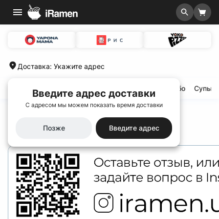
Доставка
:
Укажите адрес
Хит сезона🌟
Special menu 🆕
Выгодные комбо
Супы
Введите адрес доставки
С адресом мы можем показать время доставки
Главная
/
Контакты
Контакты
Позже
Введите адрес