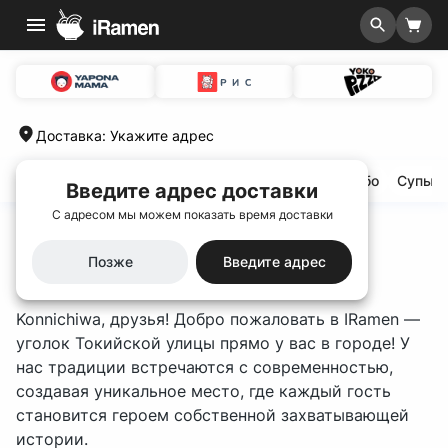
Доставка
:
Укажите адрес
Хит сезона🌟
Special menu 🆕
Выгодные комбо
Супы
Введите адрес доставки
С адресом мы можем показать время доставки
Главная
/
О компании
О компании
Позже
Введите адрес
Konnichiwa, друзья! Добро пожаловать в IRamen —
уголок Токийской улицы прямо у вас в городе! У
нас традиции встречаются с современностью,
создавая уникальное место, где каждый гость
становится героем собственной захватывающей
истории.