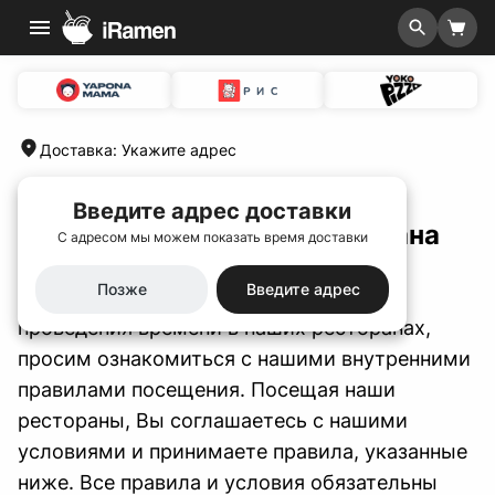
Доставка
:
Укажите адрес
Главная
/
Правила посещения ресторана
Введите адрес доставки
Правила посещения ресторана
С адресом мы можем показать время доставки
Позже
Введите адрес
В целях комфортного и безопасного
проведения времени в наших ресторанах,
просим ознакомиться с нашими внутренними
правилами посещения. Посещая наши
рестораны, Вы соглашаетесь с нашими
условиями и принимаете правила, указанные
ниже. Все правила и условия обязательны