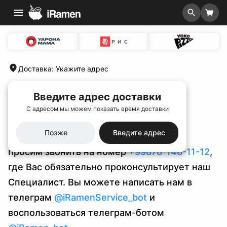
Доставка
:
Укажите адрес
Главная
/
Условия доставки и оплаты
Введите адрес доставки
Условия доставки и оплаты
С адресом мы можем показать время доставки
Позже
Введите адрес
По всем интересующим Вас вопросам
просим звонить на номер
+99878-148-11-12
,
где Вас обязательно проконсультирует наш
Специалист. Вы можете написать нам в
телеграм
@iRamenService_bot
и
воспользоваться телеграм-ботом