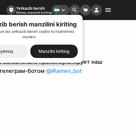
Yetkazib berish
Iltimos, manzilni kiriting
ib berish manzilini kiriting
lan biz yetkazib berish vaqtini ko'rsatishimiz
mumkin
yinroq
Manzilni kiriting
ас обязательно проконсультирует наш
 телеграм-ботом
@iRamen_bot