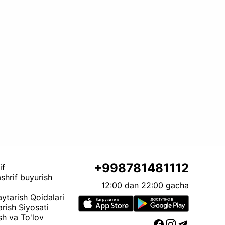
+998781481112
if
shrif buyurish
12:00 dan 22:00 gacha
ytarish Qoidalari
arish Siyosati
sh va To'lov