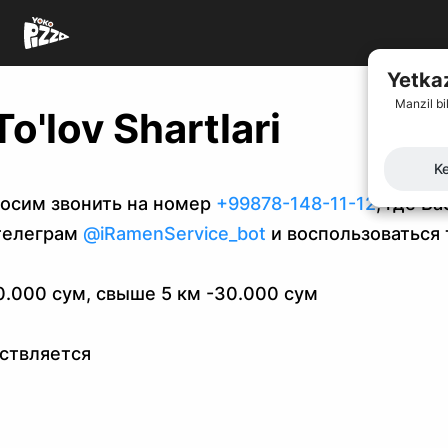
Yetkaz
Manzil bi
o'lov Shartlari
Ke
осим звонить на номер
+99878-148-11-12
, где В
телеграм
@iRamenService_bot
и воспользоваться
0.000 сум, свыше 5 км -30.000 сум
ствляется