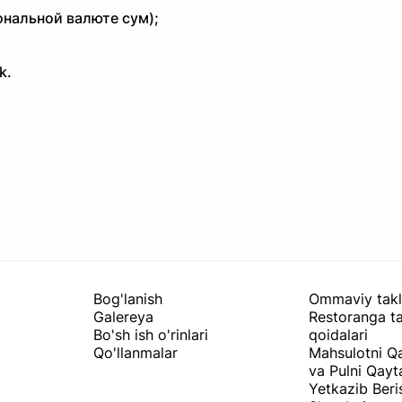
нальной валюте сум);
k.
Bog'lanish
Ommaviy takl
Galereya
Restoranga ta
Bo'sh ish o'rinlari
qoidalari
Qo'llanmalar
Mahsulotni Qa
va Pulni Qayt
Yetkazib Beri